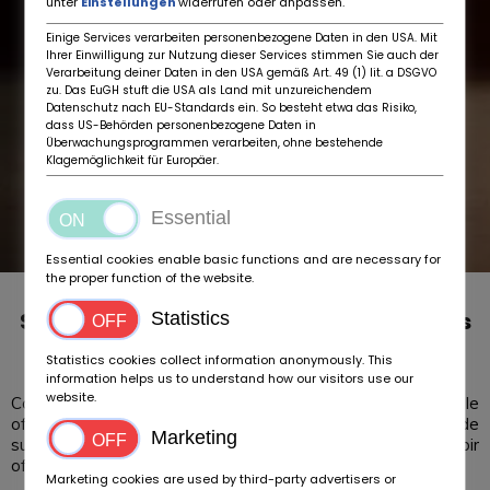
unter
Einstellungen
widerrufen oder anpassen.
Einige Services verarbeiten personenbezogene Daten in den USA. Mit
Ihrer Einwilligung zur Nutzung dieser Services stimmen Sie auch der
Verarbeitung deiner Daten in den USA gemäß Art. 49 (1) lit. a DSGVO
zu. Das EuGH stuft die USA als Land mit unzureichendem
Datenschutz nach EU-Standards ein. So besteht etwa das Risiko,
dass US-Behörden personenbezogene Daten in
Überwachungsprogrammen verarbeiten, ohne bestehende
Klagemöglichkeit für Europäer.
Essential
Essential cookies enable basic functions and are necessary for
the proper function of the website.
Subasta de antiguos, jóvenes y clásicos
Statistics
modernos con tan solo unos clics
Statistics cookies collect information anonymously. This
information helps us to understand how our visitors use our
website.
Como concesionario y vendedor privado, BIDaCLASSIC le
ofrece, además de anuncios
gratuitos
, una herramienta de
Marketing
subasta inigualable para sus vehículos. ¡Esto le permite recibir
ofertas vinculantes de forma rápida y sencilla.
Marketing cookies are used by third-party advertisers or