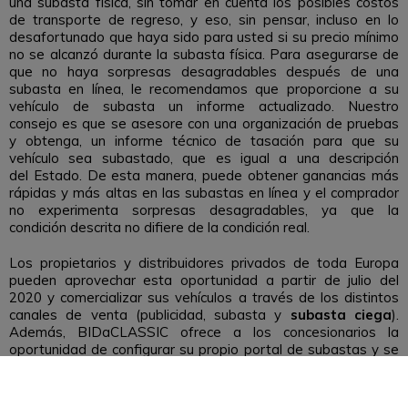
una subasta física, sin tomar en cuenta los posibles costos
de transporte de regreso, y eso, sin pensar, incluso en lo
desafortunado que haya sido para usted si su precio mínimo
no se alcanzó durante la subasta física. Para asegurarse de
que no haya sorpresas desagradables después de una
subasta en línea, le recomendamos que proporcione a su
vehículo de subasta un informe actualizado. Nuestro
consejo es que se asesore con una organización de pruebas
y obtenga, un informe técnico de tasación para que su
vehículo sea subastado, que es igual a una descripción
del Estado. De esta manera, puede obtener ganancias más
rápidas y más altas en las subastas en línea y el comprador
no experimenta sorpresas desagradables, ya que la
condición descrita no difiere de la condición real.
Los propietarios y distribuidores privados de toda Europa
pueden aprovechar esta oportunidad a partir de julio del
2020 y comercializar sus vehículos a través de los distintos
canales de venta (publicidad, subasta y
subasta ciega
).
Además, BIDaCLASSIC ofrece a los concesionarios la
oportunidad de configurar su propio portal de subastas y se
adapta individualmente a las estructuras internas de su
empresa.