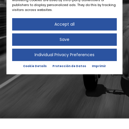
Marketing cookies are used by third-party advertisers or
publishers to display personalized ads. They do this by tracking
visitors across websites.
Accept all
Save
Individual Privacy Preferences
Cookie Details
Protección de Datos
Imprimir
COMPAÑÍAS
SOBRE NOSOTROS