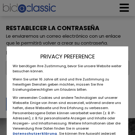
RESTABLECER LA CONTRASEÑA
Le enviaremos un correo electrónico con un enlace
que le permitirá volver a crear su contraseña.
Dirección de correo electrónico
PRIVACY PREFERENCE
Wir benötigen Ihre Zustimmung, bevor Sie unsere Website weiter
besuchen können.
Wenn Sie unter 16 Jahre alt sind und Ihre Zustimmung zu
freiwilligen Diensten geben möchten, müssen Sie Ihre
Erziehungsberechtigten um Erlaubnis bitten.
Wir verwenden Cookies und andere Technologien auf unserer
postergar
Webseite. Einige von ihnen sind essenziell, während andere uns
helfen, diese Webseite und Ihre Erfahrung zu verbessern.
Personenbezogene Daten können verarbeitet werden (z. B. IP-
Adressen), z. B. für personalisierte Anzeigen und Inhalte oder
Anzeigen- und Inhaltsmessung. Weitere Informationen über die
Verwendung Ihrer Daten finden Sie in unserer
Datenschutzerklärung
. Sie können Ihre Auswahl jederzeit