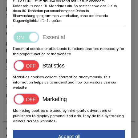
zu. Das EuGH stuft die USA als Land mit unzureichendem
Datenschutz nach EU-Standards ein. So besteht etwa das Risiko,
Primer año de registro
dass US-Behörden personenbezogene Daten in
1973
Überwachungsprogrammen verarbeiten, ohne bestehende
Klagemöglichkeit für Europäer.
Primer mes de registro
6
Essential
Modelo
Essential cookies enable basic functions and are necessary for
Montreal
the proper function of the website.
Nombre del modelo
Statistics
2.5
Statistics cookies collect information anonymously. This
Capacidad cúbica
information helps us to understand how our visitors use our
2593
website.
Potencia del motor
Marketing
197 PS
Marketing cookies are used by third-party advertisers or
Motor & propulsión
publishers to display personalized ads. They do this by tracking
visitors across websites.
Combustible
Gasolina
Accept all