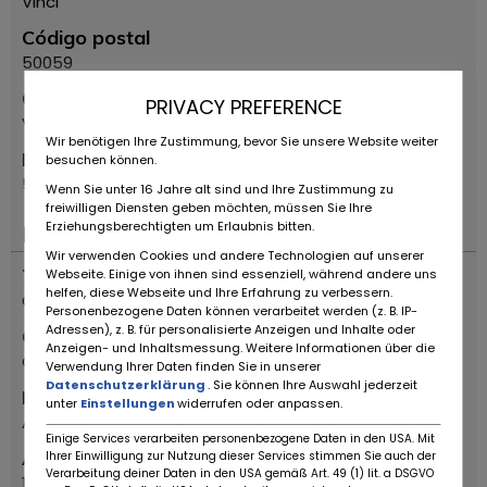
Vinci
Código postal
50059
Calle
PRIVACY PREFERENCE
Via Limitese
Wir benötigen Ihre Zustimmung, bevor Sie unsere Website weiter
Número de casa
besuchen können.
56C
Wenn Sie unter 16 Jahre alt sind und Ihre Zustimmung zu
freiwilligen Diensten geben möchten, müssen Sie Ihre
Erziehungsberechtigten um Erlaubnis bitten.
Importante
Wir verwenden Cookies und andere Technologien auf unserer
Tipo de vehiculo
Webseite. Einige von ihnen sind essenziell, während andere uns
helfen, diese Webseite und Ihre Erfahrung zu verbessern.
Coche antiguo
Personenbezogene Daten können verarbeitet werden (z. B. IP-
Adressen), z. B. für personalisierte Anzeigen und Inhalte oder
Categoría
Anzeigen- und Inhaltsmessung. Weitere Informationen über die
Cupé
Verwendung Ihrer Daten finden Sie in unserer
Datenschutzerklärung
. Sie können Ihre Auswahl jederzeit
Marca
unter
Einstellungen
widerrufen oder anpassen.
Alfa Romeo
Einige Services verarbeiten personenbezogene Daten in den USA. Mit
Año de manufactura
Ihrer Einwilligung zur Nutzung dieser Services stimmen Sie auch der
Verarbeitung deiner Daten in den USA gemäß Art. 49 (1) lit. a DSGVO
1973