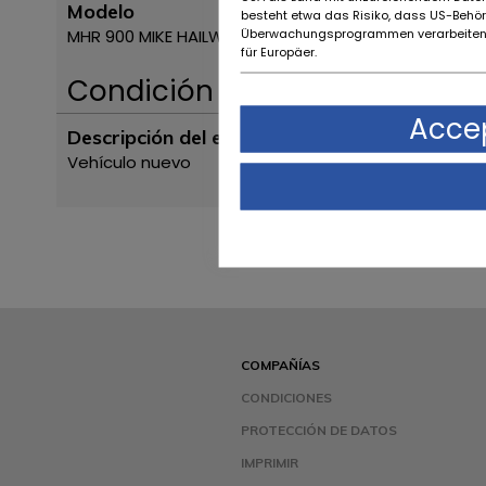
Modelo
besteht etwa das Risiko, dass US-Behö
Überwachungsprogrammen verarbeiten,
MHR 900 MIKE HAILWOOD REPLICA
für Europäer.
Condición
Accep
Descripción del estado
Vehículo nuevo
COMPAÑÍAS
CONDICIONES
PROTECCIÓN DE DATOS
IMPRIMIR