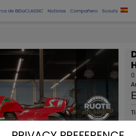
rca de BIDaCLASSIC
Noticias
Compañero
Scouts
0
A
T
RU
PRIVACY PREFERENCE