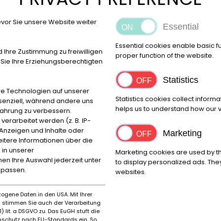
Vi
˅ 
vor Sie unsere Website weiter
42
Essential
Essential cookies enable basic f
+3
d Ihre Zustimmung zu freiwilligen
proper function of the website.
ie Ihre Erziehungsberechtigten
Ru
Statistics
Má
e Technologien auf unserer
Statistics cookies collect inform
ssenziell, während andere uns
helps us to understand how our vi
fahrung zu verbessern.
rarbeitet werden (z. B. IP-
e Anzeigen und Inhalte oder
Marketing
itere Informationen über die
Ubicación
 in unserer
Marketing cookies are used by th
Reggio Emilia
nnen Ihre Auswahl jederzeit unter
to display personalized ads. They
npassen.
websites.
ogene Daten in den USA. Mit Ihrer
Marca
Prime
es stimmen Sie auch der Verarbeitung
Ducati
1983
) lit. a DSGVO zu. Das EuGH stuft die
schutz nach EU-Standards ein. So