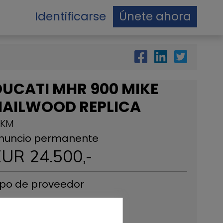
Identificarse
Únete ahora
DUCATI MHR 900 MIKE
HAILWOOD REPLICA
 KM
nuncio permanente
EUR
24.500
,-
ipo de proveedor
OTE DA SOGNO S.R.L