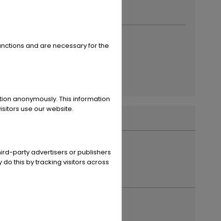
a Daniele da Torricella, 29
más ˅
122 Reggio Emilia
unctions and are necessary for the
Mensaje
9 0522 268511
Financiación
ote da Sogno
s de este distribuidor
powered by
tarifcheck
ation anonymously. This information
sitors use our website.
ird-party advertisers or publishers
 do this by tracking visitors across
r año de registro