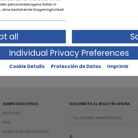
rden personenbezogene Daten in
 ohne bestehende Klagemöglichkeit
t all
S
Individual Privacy Preferences
Cookie Details
Protección de Datos
Imprimir
SOBRE NOSOTROS
SUSCRÍBETE AL BOLETÍN AHORA
NOTICIAS
FAQ
ACERCA DE BIDACLASSIC