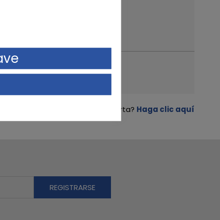
ave
¿Parece sospechosa la oferta?
Haga clic aquí