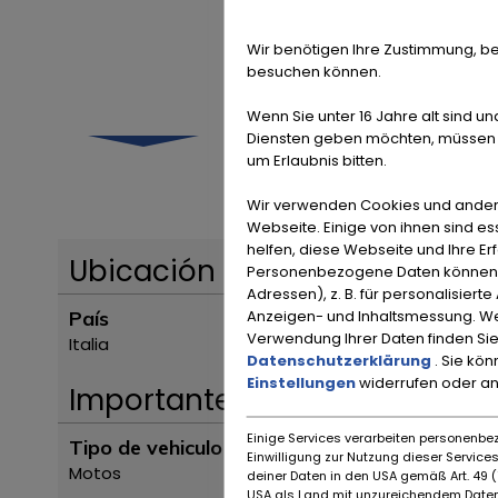
Wir benötigen Ihre Zustimmung, be
besuchen können.
Wenn Sie unter 16 Jahre alt sind un
Diensten geben möchten, müssen S
um Erlaubnis bitten.
Wir verwenden Cookies und ander
Webseite. Einige von ihnen sind e
helfen, diese Webseite und Ihre Er
Ubicación
Personenbezogene Daten können ve
Adressen), z. B. für personalisiert
Anzeigen- und Inhaltsmessung. We
País
Verwendung Ihrer Daten finden Sie
Italia
Datenschutzerklärung
. Sie kö
Einstellungen
widerrufen oder a
Importante
Einige Services verarbeiten personenbez
Tipo de vehiculo
Einwilligung zur Nutzung dieser Servic
Motos
deiner Daten in den USA gemäß Art. 49 (1
USA als Land mit unzureichendem Daten