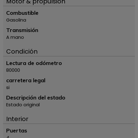
Motor & propulsión
Combustible
Gasolina
Transmisión
A mano
Condición
Lectura de odómetro
80000
carretera legal
si
Descripción del estado
Estado original
Interior
Puertas
4