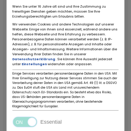
Gemischaufbereitung: Pierburg 2E-E Vergaser
Wenn Sie unter 16 Jahre alt sind und Ihre Zustimmung zu
freiwilligen Diensten geben möchten, müssen Sie Ihre
Antrieb: Hinterradantrieb
Getriebe: 5-Gang
Erziehungsberechtigten um Erlaubnis bitten.
Schaltgetriebe
Fahrleistungen
Wir verwenden Cookies und andere Technologien auf unserer
Höchstgeschwindigkeit: ca. 185 km/h
0100 km/h: ca.
Webseite. Einige von ihnen sind essenziell, während andere uns
13,0 Sekunden
Verbrauch: ca. 7,011,4 l/100 km
helfen, diese Webseite und Ihre Erfahrung zu verbessern.
Personenbezogene Daten können verarbeitet werden (z. B. IP-
(zeitgenössische Messwerte)
Abmessungen &
Adressen), z. B. für personalisierte Anzeigen und Inhalte oder
Gewicht
Länge: 4.740 mm
Breite: 1.740 mm
Höhe:
Anzeigen- und Inhaltsmessung. Weitere Informationen über die
1.446 mm
Radstand: 2.800 mm
Leergewicht: ca.
Verwendung Ihrer Daten finden Sie in unserer
Datenschutzerklärung
. Sie können Ihre Auswahl jederzeit
1.280 kg
Tankinhalt: 70 Liter
Kofferraumvolumen: 520
unter
Einstellungen
widerrufen oder anpassen.
Liter
Sonstiges
Reifen: 185/65 R15 H
Bremsen:
Scheibenbremsen vorne und hinten
Elektrische
Einige Services verarbeiten personenbezogene Daten in den USA. Mit
Ihrer Einwilligung zur Nutzung dieser Services stimmen Sie auch der
Fenster ( vorne )
Unterlagen:
Die italienischen
Verarbeitung deiner Daten in den USA gemäß Art. 49 (1) lit. a DSGVO
Fahrzeugpapiere, Betriebsanleitung, die originale
zu. Das EuGH stuft die USA als Land mit unzureichendem
Datenschutz nach EU-Standards ein. So besteht etwa das Risiko,
Datenkarte sowie zwei Schlüssel sind vorhanden.
Ein
dass US-Behörden personenbezogene Daten in
sehr ehrlicher und original erhaltener W124, ideal für
Überwachungsprogrammen verarbeiten, ohne bestehende
Klagemöglichkeit für Europäer.
Liebhaber klassischer Mercedes-Limousinen oder
als zukünftiger Klassiker mit
Wertpotenzial.
ZUBEHÖRANGABEN OHNE GEWÄHR,
Essential
Änderungen, Zwischenverkauf und Irrtümer