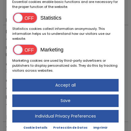
Essential cookies enable basic functions and are necessary for
vorbehalten!
----.
the proper function of the website.
Statistics
Ubicación
Statistics cookies collect information anonymously. This
País
information helps us to understand how our visitors use our
Alemania
website.
Ubicación
Marketing
Bovenden
Marketing cookies are used by third-party advertisers or
Código postal
publishers to display personalized ads. They do this by tracking
37120
visitors across websites.
Calle
Accept all
Alte Bundesstr.
Número de casa
Save
48
Individual Privacy Preferences
Importante
Tipo de vehiculo
Cookie Details
Protección de Datos
Imprimir