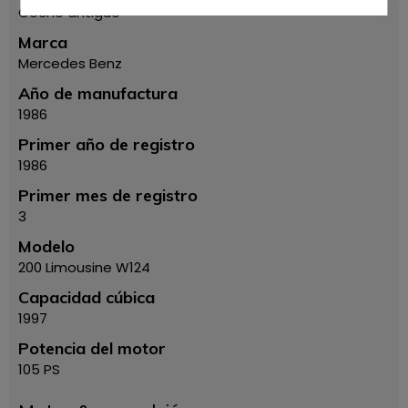
Coche antiguo
Marca
Mercedes Benz
Año de manufactura
1986
Primer año de registro
1986
Primer mes de registro
3
Modelo
200 Limousine W124
Capacidad cúbica
1997
Potencia del motor
105 PS