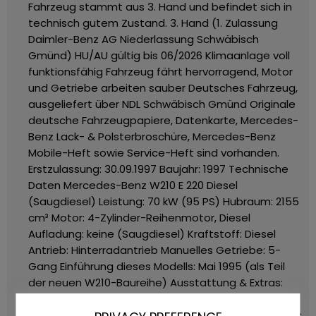
Fahrzeug stammt aus 3. Hand und befindet sich in
technisch gutem Zustand.
3. Hand (1. Zulassung
Daimler-Benz AG Niederlassung Schwäbisch
Gmünd)
HU/AU gültig bis 06/2026
Klimaanlage voll
funktionsfähig
Fahrzeug fährt hervorragend, Motor
und Getriebe arbeiten sauber
Deutsches Fahrzeug,
ausgeliefert über NDL Schwäbisch Gmünd
Originale
deutsche Fahrzeugpapiere, Datenkarte, Mercedes-
Benz Lack- & Polsterbroschüre, Mercedes-Benz
Mobile-Heft sowie Service-Heft sind vorhanden.
Erstzulassung: 30.09.1997
Baujahr: 1997
Technische
Daten Mercedes-Benz W210 E 220 Diesel
(Saugdiesel)
Leistung: 70 kW (95 PS)
Hubraum: 2155
cm³
Motor: 4-Zylinder-Reihenmotor, Diesel
Aufladung: keine (Saugdiesel)
Kraftstoff: Diesel
Antrieb: Hinterradantrieb
Manuelles Getriebe: 5-
Gang
Einführung dieses Modells: Mai 1995 (als Teil
der neuen W210-Baureihe)
Ausstattung & Extras:
891U Alexandritgrün-Metallic
001A schwarzer Stoff-
Innenausstattung
345 Regensensor
414 Elektrisches