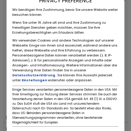
PRIVACY PREFERENCE
Glas-Schiebedach
512 Radio MB Special mit VK &
Wir benötigen Ihre Zustimmung, bevor Sie unsere Website weiter
RDS
570 Klappbare Armlehne vorne
580
besuchen können.
Klimaanlage
808 Modelljahrwechsel
988 Kfz-Brief &
Wenn Sie unter 16 Jahre alt sind und Ihre Zustimmung zu
COC-Papiere (mit EG-Typschild)
freiwilligen Diensten geben möchten, müssen Sie Ihre
Erziehungsberechtigten um Erlaubnis bitten.
Antriebsschlupfregelung (ASR)
4 elektrisch
verstellbare Fenster
elektrisch verstellbare hintere
Wir verwenden Cookies und andere Technologien auf unserer
Webseite. Einige von ihnen sind essenziell, während andere uns
Kopfstützen
Beifahrerairbag
Ein klassischer
helfen, diese Webseite und Ihre Erfahrung zu verbessern.
Mercedes W210 E 220 Diesel Saugdiesel mit
Personenbezogene Daten können verarbeitet werden (z. B. IP-
zuverlässigem 4-Zylinder-Motor, zeitloser
Adressen), z. B. für personalisierte Anzeigen und Inhalte oder
Anzeigen- und Inhaltsmessung. Weitere Informationen über die
Farbkombination und solider Ausstattung. Perfekt
Verwendung Ihrer Daten finden Sie in unserer
für Liebhaber der Marke oder als zuverlässiger
Datenschutzerklärung
. Sie können Ihre Auswahl jederzeit
Alltagsklassiker mit
unter
Einstellungen
widerrufen oder anpassen.
Wertsteigerungspotential.
ZUBEHÖRANGABEN OHNE
Einige Services verarbeiten personenbezogene Daten in den USA. Mit
GEWÄHR, Änderungen, Zwischenverkauf und Irrtümer
Ihrer Einwilligung zur Nutzung dieser Services stimmen Sie auch der
Verarbeitung deiner Daten in den USA gemäß Art. 49 (1) lit. a DSGVO
vorbehalten!
----.
zu. Das EuGH stuft die USA als Land mit unzureichendem
Datenschutz nach EU-Standards ein. So besteht etwa das Risiko,
dass US-Behörden personenbezogene Daten in
Ubicación
Überwachungsprogrammen verarbeiten, ohne bestehende
Klagemöglichkeit für Europäer.
País