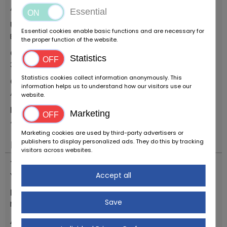
Alemania
Essential
Ubicación
Essential cookies enable basic functions and are necessary for
Bovenden
the proper function of the website.
Código postal
Statistics
37120
Statistics cookies collect information anonymously. This
Calle
information helps us to understand how our visitors use our
Alte Bundesstr.
website.
Número de casa
Marketing
48
Marketing cookies are used by third-party advertisers or
publishers to display personalized ads. They do this by tracking
Importante
visitors across websites.
Tipo de vehiculo
Accept all
Youngtimer
Marca
Save
Mercedes Benz
Año de manufactura