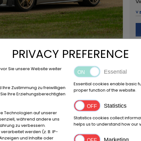
Vi
˅ 
42
+3
Ru
PRIVACY PREFERENCE
Má
vor Sie unsere Website weiter
Essential
Essential cookies enable basic f
d Ihre Zustimmung zu freiwilligen
Ubicación
proper function of the website.
ie Ihre Erziehungsberechtigten
Reggio Emilia
Statistics
e Technologien auf unserer
Statistics cookies collect inform
ssenziell, während andere uns
helps us to understand how our vi
fahrung zu verbessern.
Marca
Prime
rarbeitet werden (z. B. IP-
Porsche
2024
e Anzeigen und Inhalte oder
Marketing