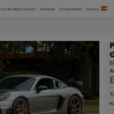
rca de BIDaCLASSIC
Noticias
Compañero
Scouts
8
A
T
RU