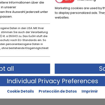
itere Informationen über die
 in unserer
Marketing cookies are used by th
nnen Ihre Auswahl jederzeit unter
to display personalized ads. They
npassen.
websites.
ogene Daten in den USA. Mit Ihrer
es stimmen Sie auch der Verarbeitung
) lit. a DSGVO zu. Das EuGH stuft die
schutz nach EU-Standards ein. So
rden personenbezogene Daten in
 ohne bestehende Klagemöglichkeit
Descripción del estado
Estado original
t all
S
Individual Privacy Preferences
Cookie Details
Protección de Datos
Imprimir