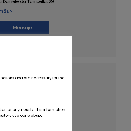
a Daniele da Torricella, 29
más ˅
122 Reggio Emilia
Mensaje
9 0522 268511
Financiación
ote da Sogno
s de este distribuidor
powered by
tarifcheck
unctions and are necessary for the
ation anonymously. This information
sitors use our website.
r año de registro