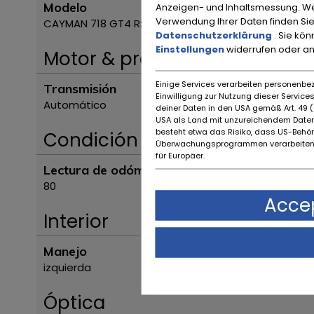
Modelo
Anzeigen- und Inhaltsmessung. We
Verwendung Ihrer Daten finden Sie
CAYMAN 718 GT4 RS “weissach”
Datenschutzerklärung
. Sie kö
Einstellungen
widerrufen oder a
Motor & propulsión
Einige Services verarbeiten personenbez
Transmisión
Einwilligung zur Nutzung dieser Servic
Automático
deiner Daten in den USA gemäß Art. 49 (1
USA als Land mit unzureichendem Daten
besteht etwa das Risiko, dass US-Behö
Condición
Überwachungsprogrammen verarbeiten,
für Europäer.
Lectura de odómetro
80
Accep
Interior
Manejo
izquierda
Óptica