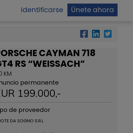
Identificarse
Únete ahora
PORSCHE CAYMAN 718
GT4 RS “WEISSACH”
0 KM
nuncio permanente
EUR
199.000
,-
ipo de proveedor
OTE DA SOGNO S.R.L