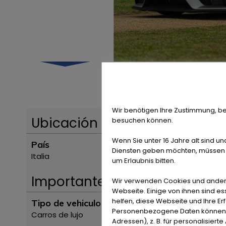
Wir benötigen Ihre Zustimmung, be
Ubicación
besuchen können.
Wenn Sie unter 16 Jahre alt sind un
País
Diensten geben möchten, müssen S
Italia
um Erlaubnis bitten.
Importante
Wir verwenden Cookies und ander
Webseite. Einige von ihnen sind e
helfen, diese Webseite und Ihre Er
Tipo de vehiculo
Personenbezogene Daten können ve
Carros de lujo
Adressen), z. B. für personalisiert