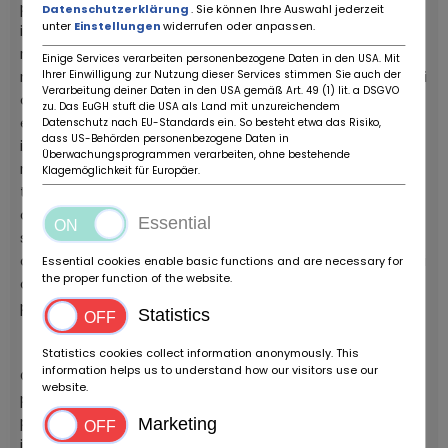
pochissimi esemplari (Anno 1975 circa 180), ufficiale
Datenschutzerklärung
. Sie können Ihre Auswahl jederzeit
unter
Einstellungen
widerrufen oder anpassen.
italiana, matching numbers, conservata non
restaurata, completa di tutti i decals dell’epoca,
Einige Services verarbeiten personenbezogene Daten in den USA. Mit
ruotino di scorta mai usato, compressore e kit attrezzi
Ihrer Einwilligung zur Nutzung dieser Services stimmen Sie auch der
Verarbeitung deiner Daten in den USA gemäß Art. 49 (1) lit. a DSGVO
originali. Targa originale Firenze. Vernice originale
zu. Das EuGH stuft die USA als Land mit unzureichendem
escluso cofano anteriore e paraurti anteriore, nessun
Datenschutz nach EU-Standards ein. So besteht etwa das Risiko,
dass US-Behörden personenbezogene Daten in
incidente, sostituito il libretto di circolazione per
Überwachungsprogrammen verarbeiten, ohne bestehende
modifica misure pneumatici approvati Porsche Italia,
Klagemöglichkeit für Europäer.
tenuta con cura e ricoverata sempre in garage,
dichiarazione del proprietario precedente che non
Essential
sono mai stati ritirati i libretti al momento dell’
acquisto da nuova. Km 48.000 originali. Apprezzata dai
Essential cookies enable basic functions and are necessary for
the proper function of the website.
collezionisti per la sua rarità e da chi ricerca
prestazioni ed esclusività.
Statistics
Statistics cookies collect information anonymously. This
information helps us to understand how our visitors use our
Carrera 2.7 MFI 210 CV stesso motore della Carrera RS
website.
pre-bumper versione Targa, rara vettura prodotta in
pochissimi esemplari (Anno 1975 circa 180), ufficiale
Marketing
italiana, matching numbers, conservata non