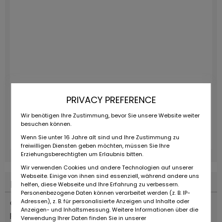
PRIVACY PREFERENCE
Wir benötigen Ihre Zustimmung, bevor Sie unsere Website weiter
besuchen können.
Wenn Sie unter 16 Jahre alt sind und Ihre Zustimmung zu
freiwilligen Diensten geben möchten, müssen Sie Ihre
Erziehungsberechtigten um Erlaubnis bitten.
Wir verwenden Cookies und andere Technologien auf unserer
Webseite. Einige von ihnen sind essenziell, während andere uns
Descripcion del vehiculo
helfen, diese Webseite und Ihre Erfahrung zu verbessern.
Personenbezogene Daten können verarbeitet werden (z. B. IP-
Adressen), z. B. für personalisierte Anzeigen und Inhalte oder
Carrera 2.7 MFI 210 CV stesso motore della Carrera RS
Anzeigen- und Inhaltsmessung. Weitere Informationen über die
pre-bumper versione Targa, rara vettura prodotta in
Verwendung Ihrer Daten finden Sie in unserer